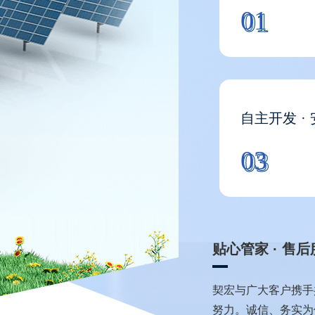
01
01
自主开发 ·
03
03
专业团队 · 量身
长年承接光伏发电，
工，安装服务，是您