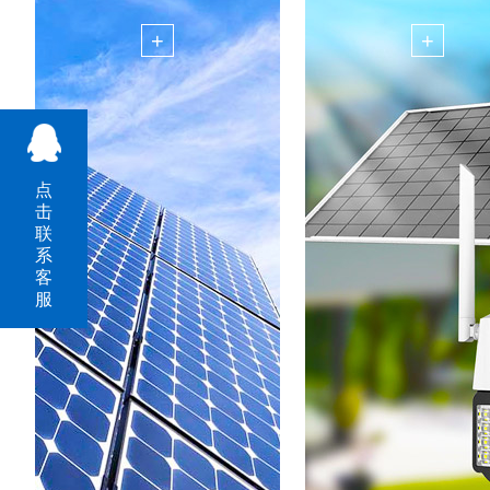
+
+
点
击
联
系
客
服